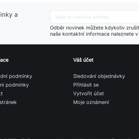
vinky a
Odběr novinek můžete kdykoliv zrušit
naše kontaktní informace naleznete 
mace
Váš účet
dní podmínky
Sledování objednávky
ční podmínky
Přihlásit se
kt
Vytvořit účet
stránek
Moje oznámení