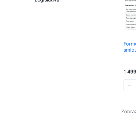
Formu
smlo
1 499

Zobraz