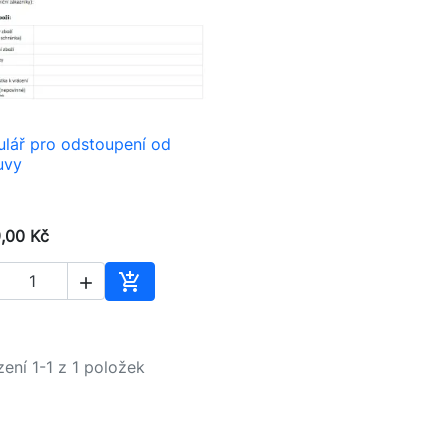
lář pro odstoupení od

Rychlý náhled
uvy
,00 Kč


Přidat do košíku
ení 1-1 z 1 položek