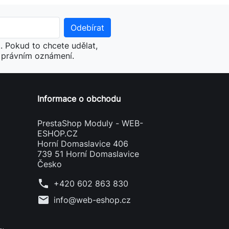
. Pokud to chcete udělat,
v právním oznámení.
Informace o obchodu
PrestaShop Moduly - WEB-
ESHOP.CZ
Horní Domaslavice 406
739 51 Horní Domaslavice
Česko
phone
+420 602 863 830
mail
info@web-eshop.cz