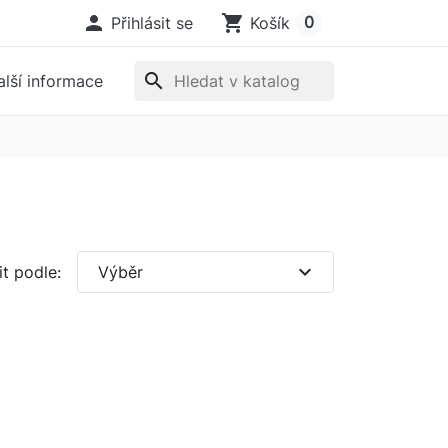

shopping_cart
0
Přihlásit se
Košík
search
alší informace
expand_more
t podle:
Výběr